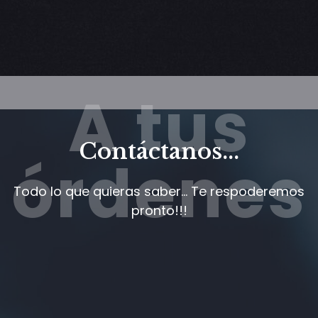
A tus
Contáctanos...
órdenes
Todo lo que quieras saber... Te respoderemos
pronto!!!