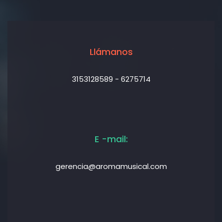
Llámanos
3153128589 - 6275714
E -mail:
gerencia@aromamusical.com